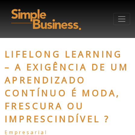
LIFELONG LEARNING
– A EXIGÊNCIA DE UM
APRENDIZADO
CONTÍNUO É MODA,
FRESCURA OU
IMPRESCINDÍVEL ?
Empresarial