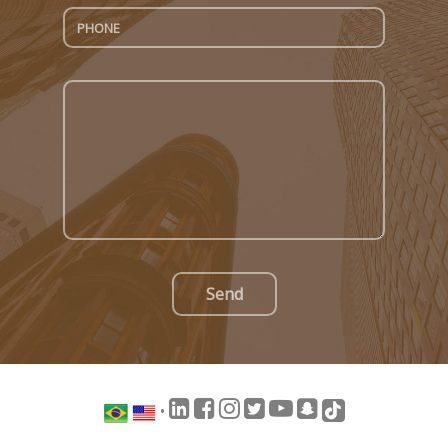
Send
•